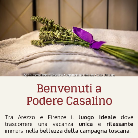
Agriturismo Podere Casalino • Agriturismo Firenze • Sito Ufficiale
Benvenuti a
Podere Casalino
Tra Arezzo e Firenze il
luogo ideale
dove
trascorrere una vacanza
unica
e
rilassante
immersi nella
bellezza della campagna toscana
.