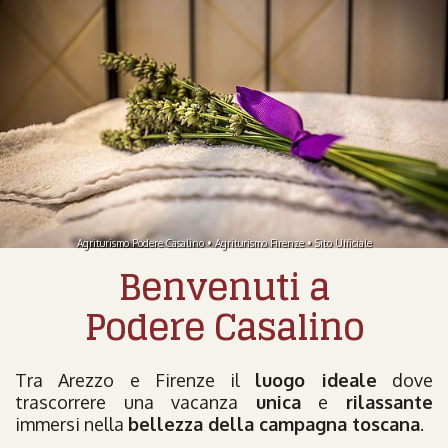
Agriturismo Podere Casalino • Agriturismo Firenze • Sito Ufficiale
Benvenuti a
Podere Casalino
Tra Arezzo e Firenze il
luogo ideale
dove
trascorrere una vacanza
unica
e
rilassante
immersi nella
bellezza della campagna toscana
.