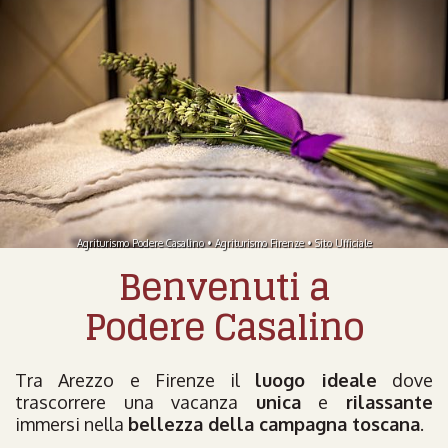
Agriturismo Podere Casalino • Agriturismo Firenze • Sito Ufficiale
Benvenuti a
Podere Casalino
Tra Arezzo e Firenze il
luogo ideale
dove
trascorrere una vacanza
unica
e
rilassante
immersi nella
bellezza della campagna toscana
.