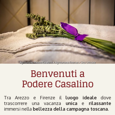
Agriturismo Podere Casalino • Agriturismo Firenze • Sito Ufficiale
Benvenuti a
Podere Casalino
Tra Arezzo e Firenze il
luogo ideale
dove
trascorrere una vacanza
unica
e
rilassante
immersi nella
bellezza della campagna toscana
.